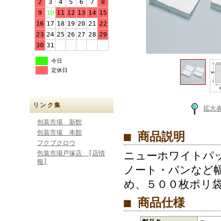
2
3
4
5
6
7
8
9
10
11
12
13
14
15
16
17
18
19
20
21
22
23
24
25
26
27
28
29
30
31
今日
定休日
リンク集
拡大
包装市場 新館
包装市場 本館
■ 商品説明
フクブクロウ
包装市場戸塚店 [店情
ニューホワイトパ
報]
ノート・パンなど
め、５００枚ポリ
■ 商品仕様