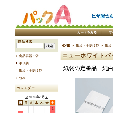
カートをみる
｜
マ
商品検索
HOME
>
紙袋・手提げ袋
>
紙袋
ニューホワイトパ
食品容器・袋
ポリ袋
紙袋の定番品 純
紙袋・手提げ袋
包み
カレンダー
＜
2026年8月
＞
日
月
火
水
木
金
土
1