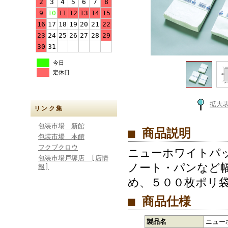
2
3
4
5
6
7
8
9
10
11
12
13
14
15
16
17
18
19
20
21
22
23
24
25
26
27
28
29
30
31
今日
定休日
拡大
リンク集
包装市場 新館
■ 商品説明
包装市場 本館
フクブクロウ
ニューホワイトパ
包装市場戸塚店 [店情
ノート・パンなど
報]
め、５００枚ポリ
■ 商品仕様
製品名
ニュー