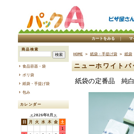
カートをみる
｜
マ
商品検索
HOME
>
紙袋・手提げ袋
>
紙袋
ニューホワイトパ
食品容器・袋
ポリ袋
紙袋の定番品 純
紙袋・手提げ袋
包み
カレンダー
＜
2026年8月
＞
日
月
火
水
木
金
土
1